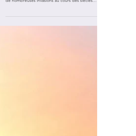
L’histoire de Tolède remonte à plus de 2 500 ans.
La ville, tout comme la péninsule ibérique, a connu
de nombreuses invasions au cours des siècles.
Vers 190 avant notre ère, les Romains se sont
installés dans la région et ont fondé la ville de
Toletum. Au 4e siècle, ce fut au tour des
Wisigoths. Ils ont fait de la cité la capitale de leur
royaume. En 589, les rois wisigoths se sont
convertis au catholicisme. Puis, au 8e siècle, ce
sont les Musulmans qui se sont emparés du ter