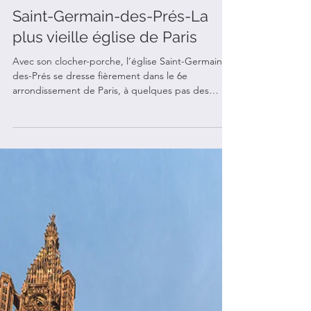
Saint-Germain-des-Prés-La
plus vieille église de Paris
Avec son clocher-porche, l’église Saint-Germain-
des-Prés se dresse fièrement dans le 6e
arrondissement de Paris, à quelques pas des
célèbres Café de Flore et Les Deux Magots. Plus
que millénaire, la vieille Dame conserve
jalousement ses trésors. Elle a survécu à bien des
époques et son existence a souvent été menacée.
Ses transformations, ses agrandissements et ses
récentes restaurations lui ont redonné un air de