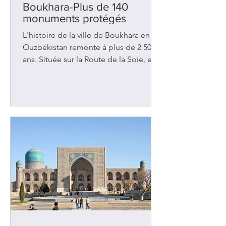
Boukhara-Plus de 140
monuments protégés
L'histoire de la ville de Boukhara en
Ouzbékistan remonte à plus de 2 500
ans. Située sur la Route de la Soie, elle
a été l'objet de nombreuses
convoitises au fil des siècles et a
malheureusement été assaillie à
plusieurs reprises. Les rois de Perse
l'ont envahie au 6e siècle av. J.-C. Deux
siècles plus tard, ce fut Alexandre le
Grand qui a pris possession des lieux.
Des peuples voisins tels les Arabes et
les Turcs ont tour à tour imposés leurs
lois, leur culture et leur rel