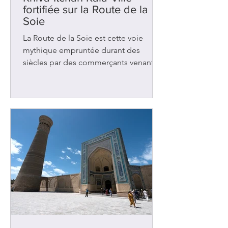
fortifiée sur la Route de la
Soie
La Route de la Soie est cette voie
mythique empruntée durant des
siècles par des commerçants venant
de Chine et se dirigeant vers l’Europe.
Il existait plusieurs chemins mais le
principal traversait l’Ouzbékistan où se
trouve la ville de Khiva. Avec
Samarcande et Boukhara , cette
ancienne oasis figurait parmi les
nombreuses étapes de repos et
d’échanges dans cette région d’Asie
centrale. Elle accueillait les caravanes
chargées de tapis, d’épices, de tissus
et de bijoux. Des