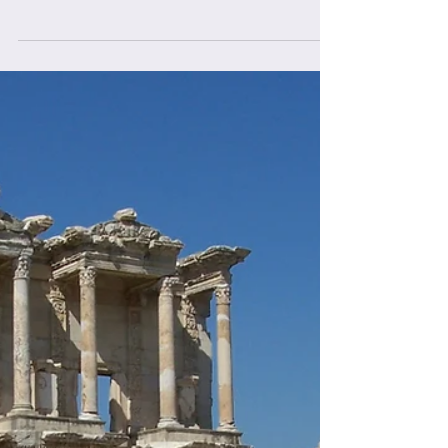
Le temple troglodyte de
Dambulla au Sri Lanka-Un
important lieu de pèlerinage
Le Sri Lanka, pays insulaire au sud de l’Inde,
possède une histoire plusieurs fois millénaire. Bien
que très apprécié pour ses plages de...