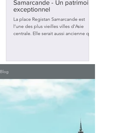
Samarcande - Un patrimoine
exceptionnel
La place Registan Samarcande est
l’une des plus vieilles villes d’Asie
centrale. Elle serait aussi ancienne que
Rome, Athènes et Babylone. Située en
Ouzbékistan, sur la Route de la soie
entre la Chine et la Méditerranée, elle
a été au carrefour de plusieurs
influences. Elle a connu aussi plusieurs
Blog
occupations : grecques et
musulmanes. La place Registan Au 14e
siècle, la ville a vécu une période de
prospérité sous le règne d’Amir
Timour (Tamerlan). Ce dirigeant a fait
de Samar