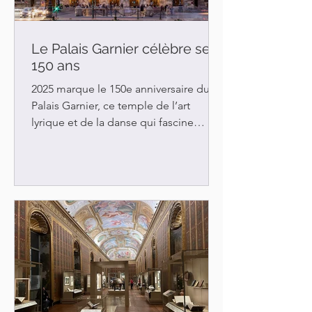
Le Palais Garnier célèbre ses
150 ans
2025 marque le 150e anniversaire du
Palais Garnier, ce temple de l’art
lyrique et de la danse qui fascine
toujours par son faste et sa beauté
architecturale. Le monument au cœur
du 9e arrondissement de Paris a été
inauguré le 5 janvier 1875. Il a ravi le
tout Paris dès le début et continue
d’éblouir les passants et le million de
spectateurs et de visiteurs chaque
année. Le Palais Garnier a été construit
à la demande de Napoléon III,
empereur des Français de 1852 à 1870.
Ce