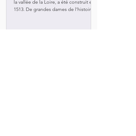
la vallée de la Loire, a été construit en
1513. De grandes dames de l'histoire
de Fran ce l'ont habité et transformé. Il
s'agit de Diane de Poitiers, Catherine
de Médicis et Louise de Lorraine. Elles
ont contribué à en faire un monument
tout à fait exceptionnel qui est
aujourd'hui toujours meublé, décoré
de tapisseries et de peintures
anciennes. L’édifice se distingue par sa
galerie à deux étages érigée sur un
pont. Cette construction, de
L'Élysée - De résidence à
Palais présidentiel
L'Élysée - De résidence à palais
présidentiel Le Palais de l’Élysée, rue
du Faubourg Saint-Honoré à Paris, est
un édifice unique à cause...