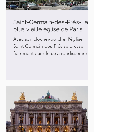
Saint-Germain-des-Prés-La
plus vieille église de Paris
Avec son clocher-porche, l’église
Saint-Germain-des-Prés se dresse
fièrement dans le 6e arrondissement
de Paris, à quelques pas des célèbres
Café de Flore et Les Deux Magots.
Plus que millénaire, la vieille Dame
conserve jalousement ses trésors. Elle
a survécu à bien des époques et son
existence a souvent été menacée. Ses
transformations, ses agrandissements
et ses récentes restaurations lui ont
redonné un air de jeunesse. La plus
ancienne église de Paris rayonne avec
ses cou