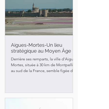
Aigues-Mortes-Un lieu
stratégique au Moyen Âge
Derrière ses remparts, la ville d'Aigues-
Mortes, située à 30 km de Montpellier
au sud de la France, semble figée dans
le temps. Construits à partir de 1272,
les remparts entourent la ville sur 1 640
m. Les murs de 11 m de haut et de 3 m
d'épaisseur, les tours de guet, la
dizaine de portes, le chemin de ronde
font de cet ouvrage est un bel