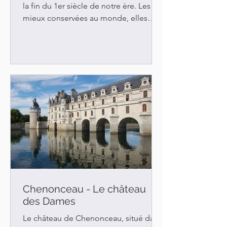
la fin du 1er siècle de notre ère. Les
mieux conservées au monde, elles
illustrent parfaitement le degré de
perfectionnement atteint par les
ingénieurs romains pour la conception
et la construction de ce type d’édifice
très complexe. Cet amphithéâtre
présente une symétrie parfaite. De
forme ovale, il mesure 133 m de
longueur et 101 m de largeur avec une
piste de 68 m sur 38 m. Sa façade
extérieure de 21 m de hauteur
possède deux étages
Chenonceau - Le château
des Dames
Le château de Chenonceau, situé dans