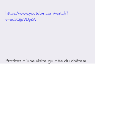
https://www.youtube.com/watch?
v=ec3QjpVDyZA 
Profitez d'une visite guidée du château 
grâce à cette 
vidéo
 de 4:12 minutes.
Sources :
Château du Haut-Koenigsbourg
,
Mon week-end en Alsace,
Alsace 
Passion
,
Détours en France
,
VisitAlsace (Route 
des châteaux)
Photos : Susannpolar,Creative 