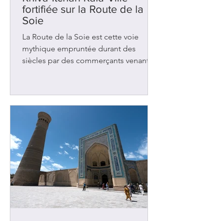
fortifiée sur la Route de la
Soie
La Route de la Soie est cette voie
mythique empruntée durant des
siècles par des commerçants venant
de Chine et se dirigeant vers l’Europe.
Il existait plusieurs chemins mais le
principal traversait l’Ouzbékistan où se
trouve la ville de Khiva. Avec
Samarcande et Boukhara , cette
ancienne oasis figurait parmi les
nombreuses étapes de repos et
d’échanges dans cette région d’Asie
centrale. Elle accueillait les caravanes
chargées de tapis, d’épices, de tissus
et de bijoux. Des