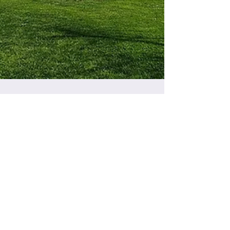
Le palais de Topkapi à
Istanbul-La résidence des
sultans ottomans
En 1453, Mehmed II, septième souverain de