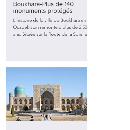
Boukhara-Plus de 140
monuments protégés
L'histoire de la ville de Boukhara en
Ouzbékistan remonte à plus de 2 500
ans. Située sur la Route de la Soie, elle
a été l'objet de nombreuses
convoitises au fil des siècles et a
malheureusement été assaillie à
plusieurs reprises. Les rois de Perse
l'ont envahie au 6e siècle av. J.-C. Deux
siècles plus tard, ce fut Alexandre le
Grand qui a pris possession des lieux.
Des peuples voisins tels les Arabes et
les Turcs ont tour à tour imposés leurs
lois, leur culture et leur rel