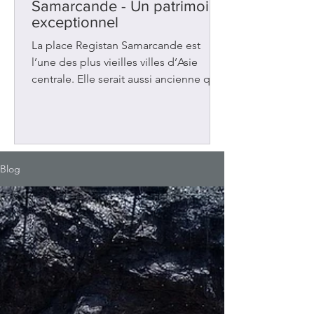
Samarcande - Un patrimoine
exceptionnel
La place Registan Samarcande est
l’une des plus vieilles villes d’Asie
centrale. Elle serait aussi ancienne que
Rome, Athènes et Babylone. Située en
Ouzbékistan, sur la Route de la soie
entre la Chine et la Méditerranée, elle
a été au carrefour de plusieurs
influences. Elle a connu aussi plusieurs
Blog
occupations : grecques et
musulmanes. La place Registan Au 14e
siècle, la ville a vécu une période de
prospérité sous le règne d’Amir
Timour (Tamerlan). Ce dirigeant a fait
de Samar