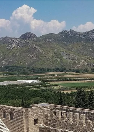
panorama. Comme il arrive souvent, ces
complexes monastiques en retrait, construits il y a
plusieurs siècles, sont rattachés à des légendes et
à des mystères. Ici, l’histoire nous révèle qu’au 4e
siècle deux moines grecs auraient trouvé une
icône de la Vierge Marie dans une grotte de la
montagne