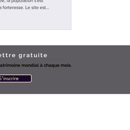
ée, la population s'est
la forteresse. Le site est
re des Templiers au Portugal
ettre gratuite
atrimoine mondial à chaque mois.
S'inscrire