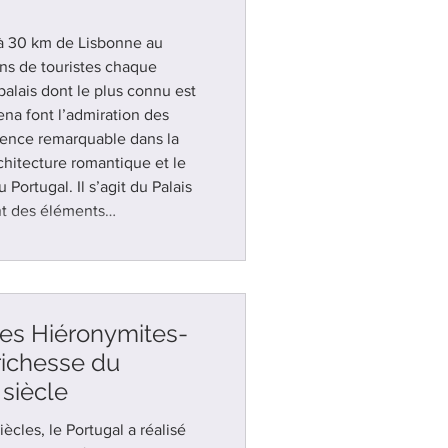
e à 30 km de Lisbonne au
ions de touristes chaque
alais dont le plus connu est
Pena font l’admiration des
idence remarquable dans la
chitecture romantique et le
Portugal. Il s’agit du Palais
t des éléments
nnants, des jardins
itiatique
es Hiéronymites-
richesse du
 siècle
ècles, le Portugal a réalisé