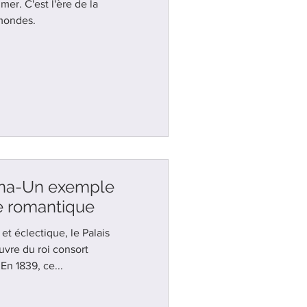
mer. C'est l'ère de la
mondes.
ena-Un exemple
re romantique
et éclectique, le Palais
En 1839, ce...