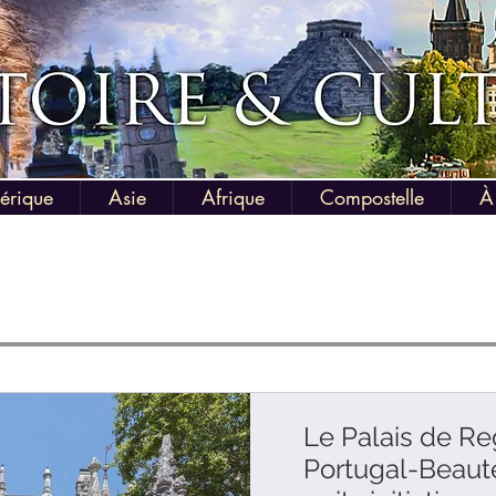
érique
Asie
Afrique
Compostelle
À
Le Palais de Re
Portugal-Beauté