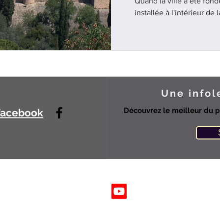
Quand la ville a été fond
installée à l'intérieur de 
devenu le siège de l'Ord
et il s'
Une infol
Découvrez le meilleur du p
Facebook
Suivez-nous sur les réseaux sociaux
© 2023 par Histoire & Culture Tous droits réservés.