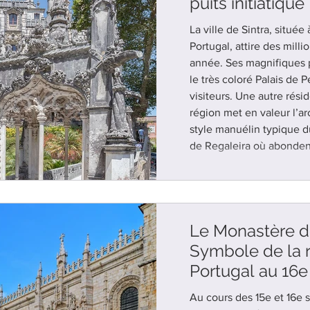
puits initiatique
La ville de Sintra, situé
Portugal, attire des mill
année. Ses magnifiques p
le très coloré Palais de 
visiteurs. Une autre rés
région met en valeur l’ar
style manuélin typique du 
de Regaleira où abonden
architecturaux impressio
somptueux et un puits in
Le Monastère d
Symbole de la 
Portugal au 16e
Au cours des 15e et 16e si