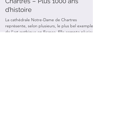
La cathédrale Notre-Dame de
Chartres – Plus 1000 ans
d’histoire
La cathédrale Notre-Dame de Chartres
représente, selon plusieurs, le plus bel exemple
de l’art gothique en France. Elle compte plusieurs
élé