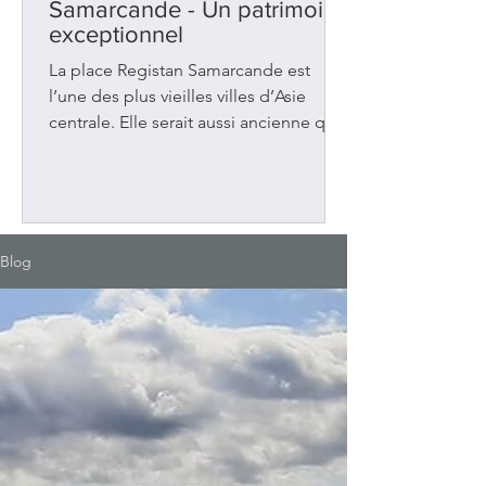
Samarcande - Un patrimoine
exceptionnel
La place Registan Samarcande est
l’une des plus vieilles villes d’Asie
centrale. Elle serait aussi ancienne que
Rome, Athènes et Babylone. Située en
Ouzbékistan, sur la Route de la soie
entre la Chine et la Méditerranée, elle
a été au carrefour de plusieurs
influences. Elle a connu aussi plusieurs
Blog
occupations : grecques et
musulmanes. La place Registan Au 14e
siècle, la ville a vécu une période de
prospérité sous le règne d’Amir
Timour (Tamerlan). Ce dirigeant a fait
de Samar