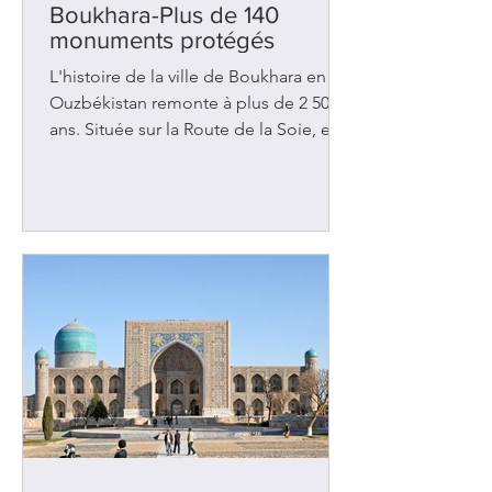
Boukhara-Plus de 140
monuments protégés
L'histoire de la ville de Boukhara en
Ouzbékistan remonte à plus de 2 500
ans. Située sur la Route de la Soie, elle
a été l'objet de nombreuses
convoitises au fil des siècles et a
malheureusement été assaillie à
plusieurs reprises. Les rois de Perse
l'ont envahie au 6e siècle av. J.-C. Deux
siècles plus tard, ce fut Alexandre le
Grand qui a pris possession des lieux.
Des peuples voisins tels les Arabes et
les Turcs ont tour à tour imposés leurs
lois, leur culture et leur rel