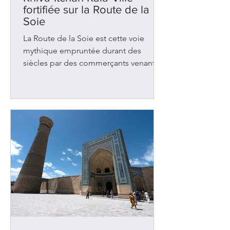
fortifiée sur la Route de la
Soie
La Route de la Soie est cette voie
mythique empruntée durant des
siècles par des commerçants venant
de Chine et se dirigeant vers l’Europe.
Il existait plusieurs chemins mais le
principal traversait l’Ouzbékistan où se
trouve la ville de Khiva. Avec
Samarcande et Boukhara , cette
ancienne oasis figurait parmi les
nombreuses étapes de repos et
d’échanges dans cette région d’Asie
centrale. Elle accueillait les caravanes
chargées de tapis, d’épices, de tissus
et de bijoux. Des