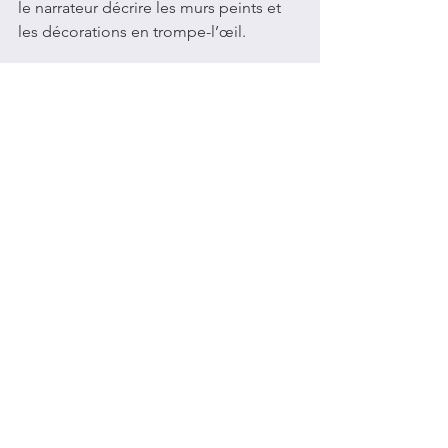
le narrateur décrire les murs peints et 
les décorations en trompe-l’œil.
Sources :  
Albi tourisme
, 
Culturez-
vous.com
, 
Dedans.Dehors.com
11/2020, mise à jour 03/2024
Voir tout
Posts récents