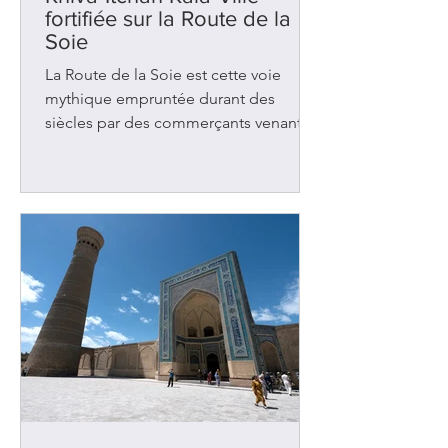
fortifiée sur la Route de la
Soie
La Route de la Soie est cette voie
mythique empruntée durant des
siècles par des commerçants venant
de Chine et se dirigeant vers l’Europe.
Il existait plusieurs chemins mais le
principal traversait l’Ouzbékistan où se
trouve la ville de Khiva. Avec
Samarcande et Boukhara , cette
ancienne oasis figurait parmi les
nombreuses étapes de repos et
d’échanges dans cette région d’Asie
centrale. Elle accueillait les caravanes
chargées de tapis, d’épices, de tissus
et de bijoux. Des