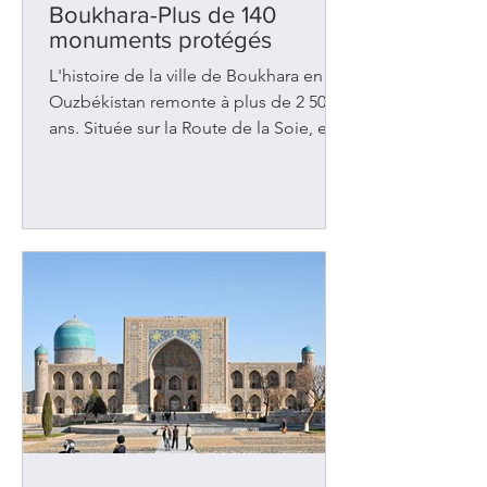
Boukhara-Plus de 140
monuments protégés
L'histoire de la ville de Boukhara en
Ouzbékistan remonte à plus de 2 500
ans. Située sur la Route de la Soie, elle
a été l'objet de nombreuses
convoitises au fil des siècles et a
malheureusement été assaillie à
plusieurs reprises. Les rois de Perse
l'ont envahie au 6e siècle av. J.-C. Deux
siècles plus tard, ce fut Alexandre le
Grand qui a pris possession des lieux.
Des peuples voisins tels les Arabes et
les Turcs ont tour à tour imposés leurs
lois, leur culture et leur rel