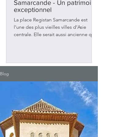
Samarcande - Un patrimoine
exceptionnel
La place Registan Samarcande est
l’une des plus vieilles villes d’Asie
centrale. Elle serait aussi ancienne que
Rome, Athènes et Babylone. Située en
Ouzbékistan, sur la Route de la soie
entre la Chine et la Méditerranée, elle
a été au carrefour de plusieurs
influences. Elle a connu aussi plusieurs
Blog
occupations : grecques et
musulmanes. La place Registan Au 14e
siècle, la ville a vécu une période de
prospérité sous le règne d’Amir
Timour (Tamerlan). Ce dirigeant a fait
de Samar