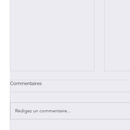
Commentaires
Rédigez un commentaire...
Palenque - La cité maya
Chichen