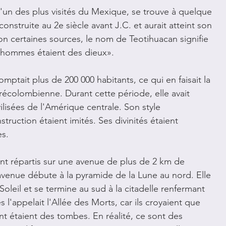
'un des 
plus visités du Mexique, se trouve à quelque 
onstruite au 2e siècle avant J.C. et aurait atteint son 
n certaines sources, le nom de Teotihuacan signifie  
es hommes étaient des dieux».
ptait plus de 200 000 habitants, ce qui en faisait la 
récolombienne. Durant cette période, elle avait 
vilisées de l'Amérique centrale. Son style 
truction étaient imités. Ses divinités étaient 
es.
ont répartis sur une avenue de plus de 2 km de 
avenue débute à la pyramide de la Lune au nord. Elle 
leil et se termine au sud à la citadelle renfermant 
l'appelait l'Allée des Morts, car ils croyaient que 
t étaient des tombes. En réalité, ce sont des 