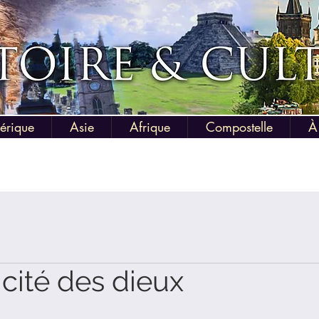
érique
Asie
Afrique
Compostelle
À
cité des dieux