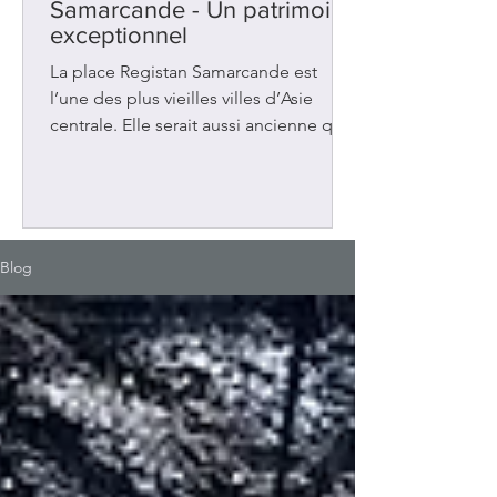
Samarcande - Un patrimoine
exceptionnel
La place Registan Samarcande est
l’une des plus vieilles villes d’Asie
centrale. Elle serait aussi ancienne que
Rome, Athènes et Babylone. Située en
Ouzbékistan, sur la Route de la soie
entre la Chine et la Méditerranée, elle
a été au carrefour de plusieurs
influences. Elle a connu aussi plusieurs
Blog
occupations : grecques et
musulmanes. La place Registan Au 14e
siècle, la ville a vécu une période de
prospérité sous le règne d’Amir
Timour (Tamerlan). Ce dirigeant a fait
de Samar