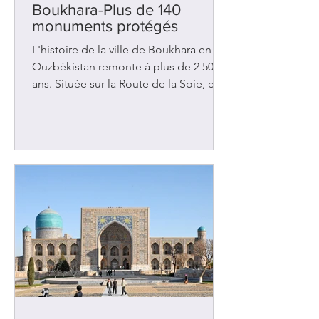
Boukhara-Plus de 140
monuments protégés
L'histoire de la ville de Boukhara en
Ouzbékistan remonte à plus de 2 500
ans. Située sur la Route de la Soie, elle
a été l'objet de nombreuses
convoitises au fil des siècles et a
malheureusement été assaillie à
plusieurs reprises. Les rois de Perse
l'ont envahie au 6e siècle av. J.-C. Deux
siècles plus tard, ce fut Alexandre le
Grand qui a pris possession des lieux.
Des peuples voisins tels les Arabes et
les Turcs ont tour à tour imposés leurs
lois, leur culture et leur rel