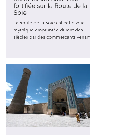
fortifiée sur la Route de la
Soie
La Route de la Soie est cette voie
mythique empruntée durant des
siècles par des commerçants venant
de Chine et se dirigeant vers l’Europe.
Il existait plusieurs chemins mais le
principal traversait l’Ouzbékistan où se
trouve la ville de Khiva. Avec
Samarcande et Boukhara , cette
ancienne oasis figurait parmi les
nombreuses étapes de repos et
d’échanges dans cette région d’Asie
centrale. Elle accueillait les caravanes
chargées de tapis, d’épices, de tissus
et de bijoux. Des