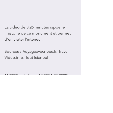
La
 vidéo
de 3:26 minutes rappelle 
l'histoire de ce monument et permet 
d'en visiter l'intérieur.
Sources : 
Voyageavecnous.fr
,
Travel-
Video.info
,
Tout Istanbul
11/2020, mis à jour 12/2024, 02/2025
Voir tout
Posts récents