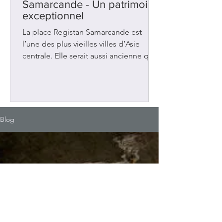
Samarcande - Un patrimoine
exceptionnel
La place Registan Samarcande est
l’une des plus vieilles villes d’Asie
centrale. Elle serait aussi ancienne que
Rome, Athènes et Babylone. Située en
Ouzbékistan, sur la Route de la soie
entre la Chine et la Méditerranée, elle
a été au carrefour de plusieurs
influences. Elle a connu aussi plusieurs
Blog
occupations : grecques et
musulmanes. La place Registan Au 14e
siècle, la ville a vécu une période de
prospérité sous le règne d’Amir
Timour (Tamerlan). Ce dirigeant a fait
de Samar