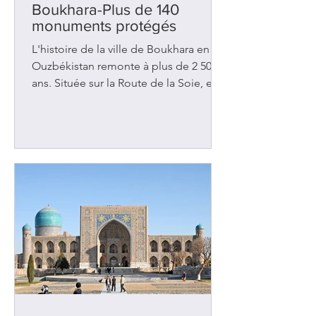
Boukhara-Plus de 140
monuments protégés
L'histoire de la ville de Boukhara en
Ouzbékistan remonte à plus de 2 500
ans. Située sur la Route de la Soie, elle
a été l'objet de nombreuses
convoitises au fil des siècles et a
malheureusement été assaillie à
plusieurs reprises. Les rois de Perse
l'ont envahie au 6e siècle av. J.-C. Deux
siècles plus tard, ce fut Alexandre le
Grand qui a pris possession des lieux.
Des peuples voisins tels les Arabes et
les Turcs ont tour à tour imposés leurs
lois, leur culture et leur rel