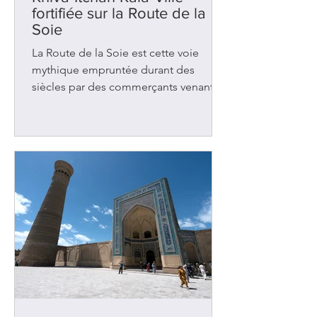
fortifiée sur la Route de la
Soie
La Route de la Soie est cette voie
mythique empruntée durant des
siècles par des commerçants venant
de Chine et se dirigeant vers l’Europe.
Il existait plusieurs chemins mais le
principal traversait l’Ouzbékistan où se
trouve la ville de Khiva. Avec
Samarcande et Boukhara , cette
ancienne oasis figurait parmi les
nombreuses étapes de repos et
d’échanges dans cette région d’Asie
centrale. Elle accueillait les caravanes
chargées de tapis, d’épices, de tissus
et de bijoux. Des