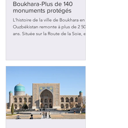
Boukhara-Plus de 140
monuments protégés
L'histoire de la ville de Boukhara en
Ouzbékistan remonte à plus de 2 500
ans. Située sur la Route de la Soie, elle
a été l'objet de nombreuses
convoitises au fil des siècles et a
malheureusement été assaillie à
plusieurs reprises. Les rois de Perse
l'ont envahie au 6e siècle av. J.-C. Deux
siècles plus tard, ce fut Alexandre le
Grand qui a pris possession des lieux.
Des peuples voisins tels les Arabes et
les Turcs ont tour à tour imposés leurs
lois, leur culture et leur rel