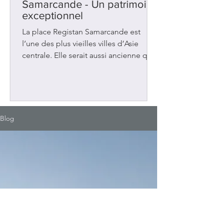
Samarcande - Un patrimoine
exceptionnel
La place Registan Samarcande est
l’une des plus vieilles villes d’Asie
centrale. Elle serait aussi ancienne que
Rome, Athènes et Babylone. Située en
Ouzbékistan, sur la Route de la soie
entre la Chine et la Méditerranée, elle
a été au carrefour de plusieurs
influences. Elle a connu aussi plusieurs
Blog
occupations : grecques et
musulmanes. La place Registan Au 14e
siècle, la ville a vécu une période de
prospérité sous le règne d’Amir
Timour (Tamerlan). Ce dirigeant a fait
de Samar