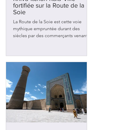
fortifiée sur la Route de la
Soie
La Route de la Soie est cette voie
mythique empruntée durant des
siècles par des commerçants venant
de Chine et se dirigeant vers l’Europe.
Il existait plusieurs chemins mais le
principal traversait l’Ouzbékistan où se
trouve la ville de Khiva. Avec
Samarcande et Boukhara , cette
ancienne oasis figurait parmi les
nombreuses étapes de repos et
d’échanges dans cette région d’Asie
centrale. Elle accueillait les caravanes
chargées de tapis, d’épices, de tissus
et de bijoux. Des