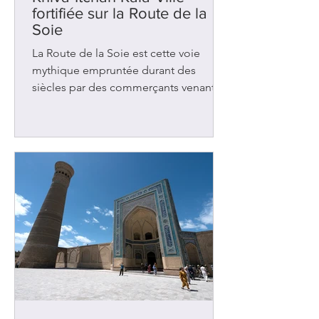
fortifiée sur la Route de la
Soie
La Route de la Soie est cette voie
mythique empruntée durant des
siècles par des commerçants venant
de Chine et se dirigeant vers l’Europe.
Il existait plusieurs chemins mais le
principal traversait l’Ouzbékistan où se
trouve la ville de Khiva. Avec
Samarcande et Boukhara , cette
ancienne oasis figurait parmi les
nombreuses étapes de repos et
d’échanges dans cette région d’Asie
centrale. Elle accueillait les caravanes
chargées de tapis, d’épices, de tissus
et de bijoux. Des