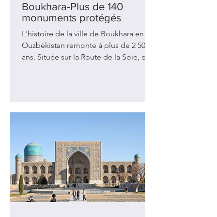
Boukhara-Plus de 140
monuments protégés
L'histoire de la ville de Boukhara en
Ouzbékistan remonte à plus de 2 500
ans. Située sur la Route de la Soie, elle
a été l'objet de nombreuses
convoitises au fil des siècles et a
malheureusement été assaillie à
plusieurs reprises. Les rois de Perse
l'ont envahie au 6e siècle av. J.-C. Deux
siècles plus tard, ce fut Alexandre le
Grand qui a pris possession des lieux.
Des peuples voisins tels les Arabes et
les Turcs ont tour à tour imposés leurs
lois, leur culture et leur rel